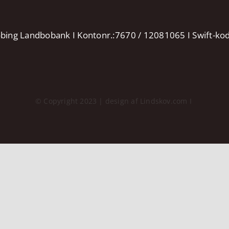
øbing Landbobank I Kontonr.:7670 / 12081065 I Swift-k
© Copyright 2023 | design af Lindskov.com I