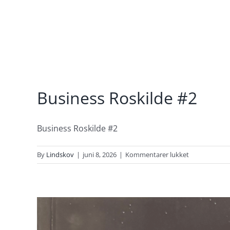
Skip
to
content
Business Roskilde #2
Business Roskilde #2
til
By
Lindskov
|
juni 8, 2026
|
Kommentarer lukket
Business
Roskilde
#2